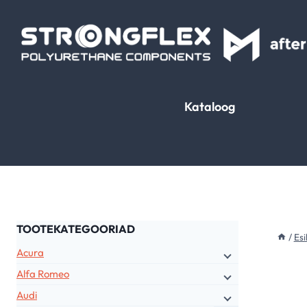
Skip
to
content
Kataloog
TOOTEKATEGOORIAD
/
Esi
Acura
Alfa Romeo
Audi