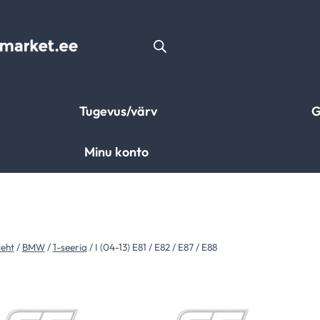
Tugevus/värv
G
Minu konto
leht
/
BMW
/
1-seeria
/
I (04-13) E81 / E82 / E87 / E88