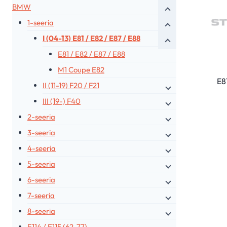
BMW
1-seeria
I (04-13) E81 / E82 / E87 / E88
E81 / E82 / E87 / E88
M1 Coupe E82
E81
II (11-19) F20 / F21
III (19-) F40
2-seeria
3-seeria
4-seeria
5-seeria
6-seeria
7-seeria
8-seeria
E114 / E115 (62-77)