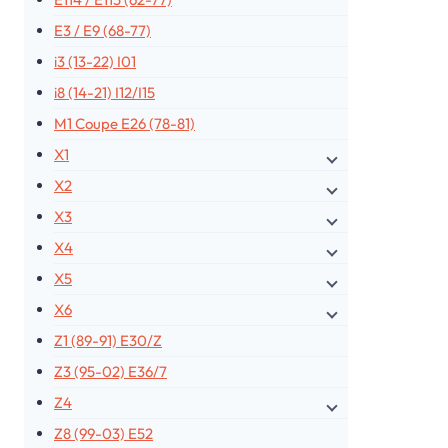
E3 / E9 (68-77)
i3 (13-22) I01
i8 (14-21) I12/I15
M1 Coupe E26 (78-81)
X1
X2
X3
X4
X5
X6
Z1 (89-91) E30/Z
Z3 (95-02) E36/7
Z4
Z8 (99-03) E52