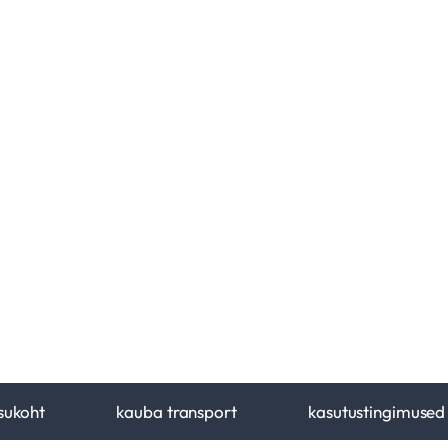
sukoht
kauba transport
kasutustingimused