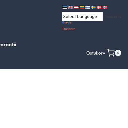
Powered by
Translate
arantii
Ostukorv
0