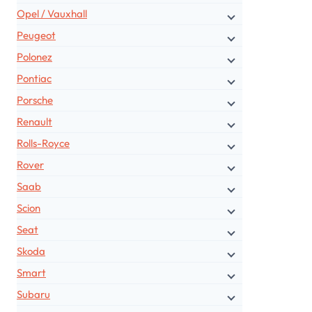
Opel / Vauxhall
Peugeot
Polonez
Pontiac
Porsche
Renault
Rolls-Royce
Rover
Saab
Scion
Seat
Skoda
Smart
Subaru