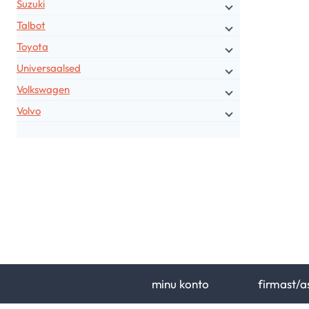
Suzuki
Talbot
Toyota
Universaalsed
Volkswagen
Volvo
minu konto
firmast/a