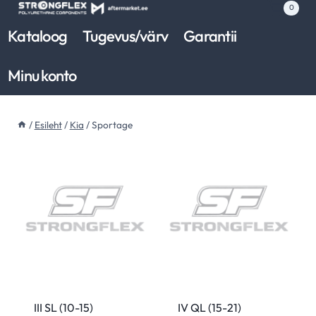
Skip
0
to
Kataloog
Tugevus/värv
Garantii
content
Minu konto
/
Esileht
/
Kia
/
Sportage
III SL (10-15)
IV QL (15-21)