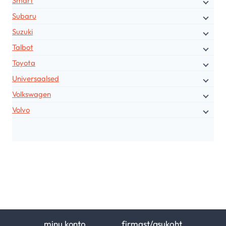
Smart
Subaru
Suzuki
Talbot
Toyota
Universaalsed
Volkswagen
Volvo
minu konto
firmast/asukoht