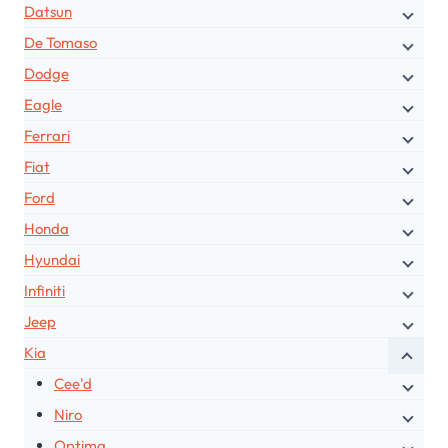
Datsun
De Tomaso
Dodge
Eagle
Ferrari
Fiat
Ford
Honda
Hyundai
Infiniti
Jeep
Kia
Cee'd
Niro
Optima